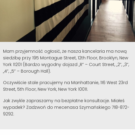
Mam przyjemność ogłosić, że nasza kancelaria ma nową
siedzibę przy 195 Montague Street, 12th Floor, Brooklyn, New
York 11201 (Bardzo wygodny dojazd „R” – Court Street, „2”, „3”,
„4”, „5” – Borough Hall).
Oczywiście stale pracujemy na Manhattanie, 116 West 23rd
Street, 5th Floor, New York, New York 10011.
Jak zwykle zapraszamy na bezpłatne konsultacje. Miałeś
wypadek? Zadzwoń do mecenasa Szymańskiego 718-872-
9292.