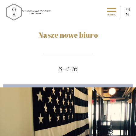
EN
PL
menu
Green&Szymański - Law offices
Nasze nowe biuro
6-4-16