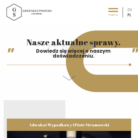
EN
PL
menu
Green&Szymański - Law offices
Nasze aktualne sprawy.
Dowiedz się więcej o naszym
doświadczeniu.
Adwokat Wypadkowy i Piotr Stramowski