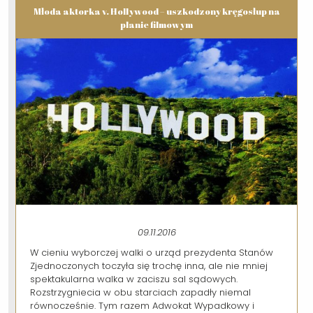
Młoda aktorka v. Hollywood – uszkodzony kręgosłup na
planie filmowym
09.11.2016
W cieniu wyborczej walki o urząd prezydenta Stanów
Zjednoczonych toczyła się trochę inna, ale nie mniej
spektakularna walka w zaciszu sal sądowych.
Rozstrzygniecia w obu starciach zapadły niemal
równocześnie. Tym razem Adwokat Wypadkowy i