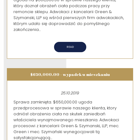
który doznał obrażeń ciała podczas pracy przy
remoncie sklepu. Adwokaci z kancelarii Green &
Szymanski, LLP są wśród pierwszych firm adwokackich,
którym udało się doprowadzić do pomyślnego
zakończenia...
READ
$650,000.00 – wypadek w mieszkaniu
25.10.2019
Sprawa zamknięta. $650,000.00 ugoda
przedprocesowa w sprawie naszego klienta, ktory
odniósł obrażenia ciała na skutek zaniedbań
właściciela wynajmowanego mieszkania. Adwokaci
procesowi z kancelarii Green & Szymanski, LLP, mec.
Green i mec. Szymański wynegocjowali tą
satysfakcjonującą...