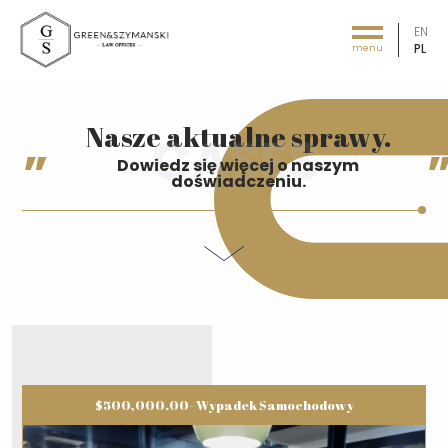
EN
PL
menu
Green&Szymański - Law offices
Nasze aktualne sprawy.
Dowiedz się więcej o naszym
doświadczeniu.
$500,000.00- Wypadek Samochodowy