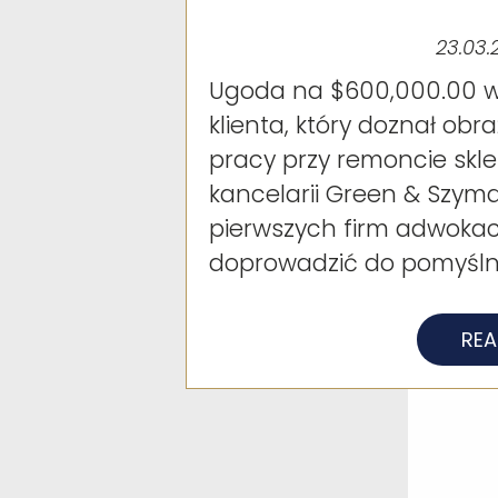
23.03.
Ugoda na $600,000.00 w
klienta, który doznał obr
pracy przy remoncie skl
kancelarii Green & Szyma
pierwszych firm adwokack
doprowadzić do pomyślne
RE