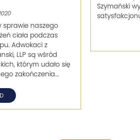
Szymański wy
2020
satysfakcjonu
 sprawie naszego
ażeń ciała podczas
epu. Adwokaci z
nski, LLP są wśród
ich, którym udało się
go zakończenia...
AD