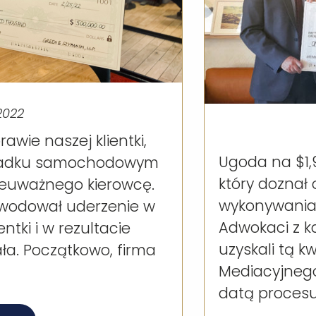
2022
wie naszej klientki,
Ugoda na $1,
wypadku samochodowym
który doznał
euważnego kierowcę.
wykonywania
owodował uderzenie w
Adwokaci z ka
ntki i w rezultacie
uzyskali tą 
ła. Początkowo, firma
Mediacyjneg
datą procesu.