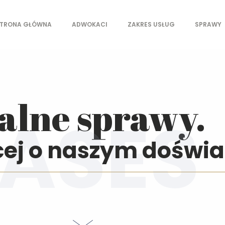
TRONA GŁÓWNA
ADWOKACI
ZAKRES USŁUG
SPRAWY
- Law offices
alne sprawy.
cej o naszym doświa