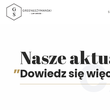
S
Green&Szymański 
Nasze aktu
Dowiedz się wię