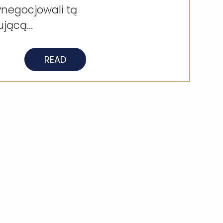
negocjowali tą
jącą...
READ