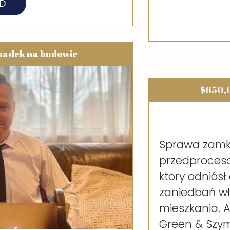
AD
adek na budowie
$650,
Sprawa zamk
przedproceso
ktory odniósł
zaniedbań w
mieszkania. 
Green & Szym