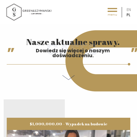
EN
PL
menu
Green&Szymański - Law offices
Nasze aktualne sprawy.
Dowiedz się więcej o naszym
doświadczeniu.
$1,000,000.00 – Wypadek na budowie