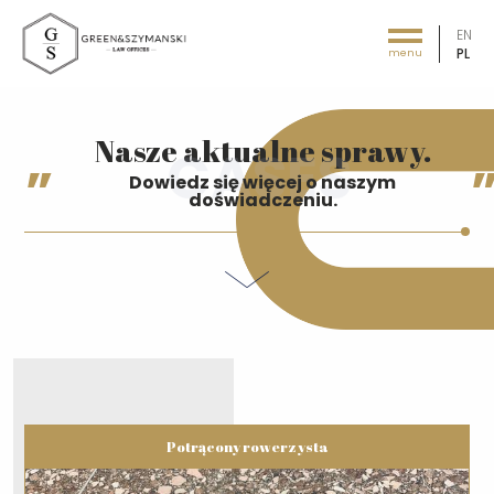
EN
PL
menu
Green&Szymański - Law offices
Nasze aktualne sprawy.
Dowiedz się więcej o naszym
doświadczeniu.
Potrącony rowerzysta