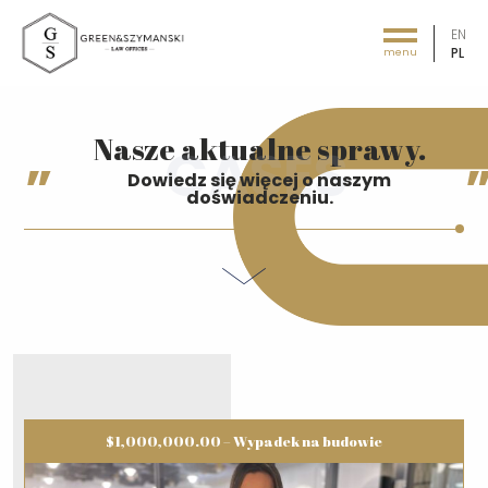
EN
PL
menu
Green&Szymański - Law offices
Nasze aktualne sprawy.
Dowiedz się więcej o naszym
doświadczeniu.
$1,000,000.00 – Wypadek na budowie