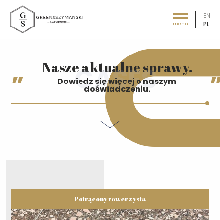
EN
PL
menu
Green&Szymański - Law offices
Nasze aktualne sprawy.
Dowiedz się więcej o naszym
doświadczeniu.
Potrącony rowerzysta