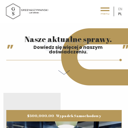
EN
PL
menu
Green&Szymański - Law offices
Nasze aktualne sprawy.
Dowiedz się więcej o naszym
doświadczeniu.
$500,000.00- Wypadek Samochodowy