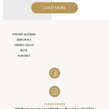
LOAD MORE
STRONA GŁÓWNA
ADWOKACI
ZAKRES USŁUG
BLOG
KONTAKT
718 872 9292
195 Montague Street, 12th Floor, Brooklyn, NY 11201